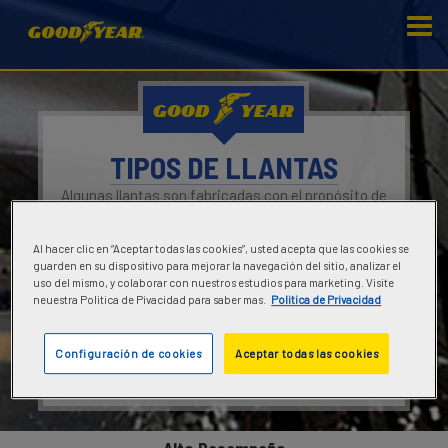
GOOD
YEAR
TIPOS DE LLANTAS
Algunas llantas son fabricadas con el propósito de
satisfacer necesidades específicas en el manejo.
Cuando tomes tu decisión, recuerda considerar
Al hacer clic en “Aceptar todas las cookies”, usted acepta que las cookies se
aspectos como tus recorridos diarios, las
guarden en su dispositivo para mejorar la navegación del sitio, analizar el
condiciones locales del camino y si manejas o no
uso del mismo, y colaborar con nuestros estudios para marketing. Visite
fuera de la carretera.
neuestra Politica de Pivacidad para saber mas.
Politica de Privacidad
CONSULTA LOS RESULTADOS DE TU
Configuración de cookies
Aceptar todas las cookies
BÚSQUEDA