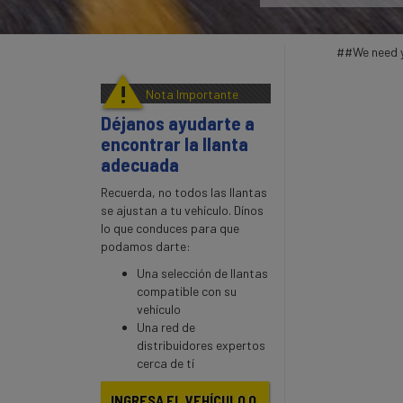
##We need yo
!
Nota Importante
Déjanos ayudarte a
encontrar la llanta
adecuada
Recuerda, no todos las llantas
se ajustan a tu vehículo. Dínos
lo que conduces para que
podamos darte:
Una selección de llantas
compatible con su
vehículo
Una red de
distribuidores expertos
cerca de tí
INGRESA EL VEHÍCULO O 