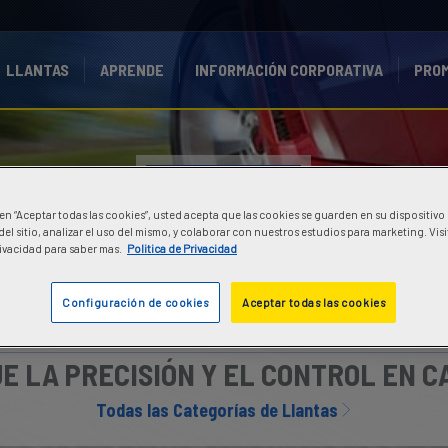
LLANTAS
APRENDE
INFORMACIÓN CORPORATIVA
PRO
GOOD
YEAR
c en “Aceptar todas las cookies”, usted acepta que las cookies se guarden en su dispositivo
LLANTAS DE ALTO
el sitio, analizar el uso del mismo, y colaborar con nuestros estudios para marketing. Vis
Pivacidad para saber mas.
Politica de Privacidad
DESEMPEÑO
Configuración de cookies
Aceptar todas las cookies
E LA PRECISIÓN Y EL CONTROL EN C
Todas las Categorías de Llantas